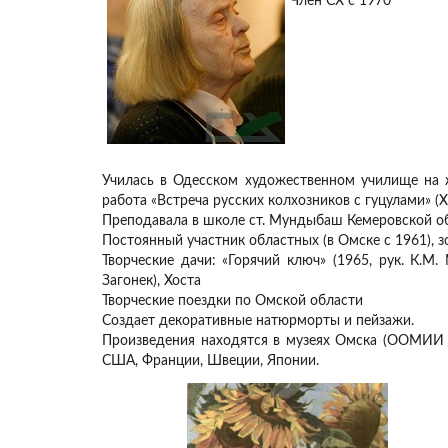
Член СХ с 1970
Училась в Одесском художественном училище на ж
работа «Встреча русских колхозников с гуцулами» (Х
Преподавала в школе ст. Мундыбаш Кемеровской обл
Постоянный участник областных (в Омске с 1961), з
Творческие дачи: «Горячий ключ» (1965, рук. К.М.
Загонек), Хоста
Творческие поездки по Омской области
Создает декоративные натюрморты и пейзажи.
Произведения находятся в музеях Омска (ООМИИ и
США, Франции, Швеции, Японии.