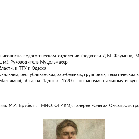
ивописно-педагогическом отделении (педагоги Д.М. Фрумина, М.Д
., м.). Руководитель Муцельмахер
асти, в ПТУ г. Одесса
ональных, республиканских, зарубежных, групповых, тематических в
 Максимов), «Старая Ладога» (1970-е: по монументальному искусст
м. М.А. Врубеля, ГМИО, ОГИКМ), галерее «Ольга» Омскпромстройб