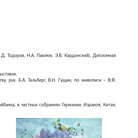
. Тодоров, Н.А. Павлюк, Э.В. Кардонский). Дипломная
ыставок.
ву, рук. Б.А. Тальберг, В.Н. Гущин, по живописи – В.Ф.
анка; в частных собраниях Германии, Израиля, Китая,