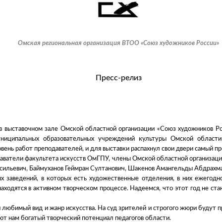
Омская региональная организация ВТОО «Союз художников России»
Пресс-релиз
 в выставочном зале Омской областной организации «Союз художников Ро
униципальных образовательных учреждений культуры Омской области
овень работ преподавателей, и для выставки распахнул свои двери самый 
аватели факультета искусств ОмГПУ, члены Омской областной организаци
асильевич, Баймуханов Геймран Султанович, Шакенов Амангельды Абдрахм
х заведений, в которых есть художественные отделения, в них ежегод
аходятся в активном творческом процессе. Надеемся, что этот год не ста
й любимый вид и жанр искусства. На суд зрителей и строгого жюри будут
ют нам богатый творческий потенциал педагогов области.