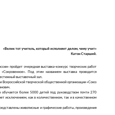
«Велик тот учитель, который исполняет делом, чему учит»
Катон Старший.
ссии» пройдет очередная выставка-конкурс творческих работ
 «Сокровенное». Под этим названием выставка проводится
престижный выставочный зал.
и Всероссийской творческой общественной организации «Союз
анович.
но обучается более 5000 детей под руководством почти 270
нет исключением, как в количественном, так и в качественном
 представлены живописные и графические работы, произведения