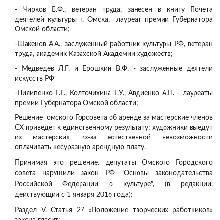
- Чирков В.Ф., ветеран труда, занесен в книгу Почета
деятелей культуры г. Омска, лауреат премии Губернатора
Омской области;
-Шакенов А.А., заслуженный работник культуры РФ, ветеран
труда, академик Казахской Академии художеств;
- Медведев Л.Г. и Ерошкин В.Ф. - заслуженные деятели
искусств РФ;
-Пилипенко Г.Г., Колточихина Т.У., Авдиенко А.П. - лауреаты
премии Губернатора Омской области;
Решение омского Горсовета об аренде за мастерские членов
СХ приведет к единственному результату: художники выедут
из мастерских из-за естественной невозможности
оплачивать несуразную арендную плату.
Принимая это решение, депутаты Омского Городского
совета нарушили закон РФ "Основы законодательства
Российской Федерации о культуре", (в редакции,
действующий с 1 января 2016 года):
Раздел V. Статья 27 «Положение творческих работников»
закона гласит: