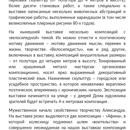
парковых скульптур (от полутора до 4 метров в высоту),
более десяти станковых работ, а также специально к
выставке написанные несколько живописных абстракций и
графические работы, выполненные карандашом (в том числе
великолепные плерэные рисунки 80-х годов).
На нынешней выставке несколько композиций с
«велосипедной» темой. Их можно отнести к поэтическому
мотиву движения – мотиву движения мысли, перемен в
жизни, творчестве. «Велосипедисты», как и ряд других,
включенных в выставку, композиций внушительные размеры
– от полутора до четырех метров в высоту. Тонированный
или крашенный металл мастерски организован
композиционно, носит ярко выраженный декоративный
пластический язык. Назначение скульптур – городское или
усадебное пространство, в которое ненавязчиво вкраплено
поэтическое, вперемежку с ироническим, начало. Экспозиция
выставки начинается на улице – у дверей Дома художника
зрителей будет встречать 4-х метровая композиция .
Мужественное начало свойственно творчеству Александра.
На выставке резко выделяются две композиции – «Афина», в
которой колесницу подменил шлем «воительства» и
совершенно неожиданная на наших выставках композиция