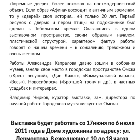
«Тюремные двери», более похожая на постмодернистский
объект. Если образ «Афина» восходит к античным временам,
то у «дверей» своя история… ей только 20 лет. Первый
рисунок с дверью и пером птицы на подоконнике был
сделан в Тобольском кремле. Оказавшиеся в одном
выставочном пространстве, своим образным началом,
пластической структурой, характером фактур работы
говорят о нашем времени – к сожалению, тревожном и
очень жестком.
Работы Александра Капралова давно вошли в собрания
музеев, заняли свое место в городском пространстве Омска
(«Крест несущий», «Дан Кихот», «Коммунальный карась»,
«Весы»), Новосибирска («Бротшой трон» и др.), в частных
усадьбах и интерьерах.
Владимир Чирков, куратор выставки, зам. директора по
научной работе Городского музея «искусство Омска»
Выставка будет работать со 17июня по 6 июля
2011 года в Доме художника по адресу: ул.
Лермонтова, 8 ежедневно с 10 до 18 часов.