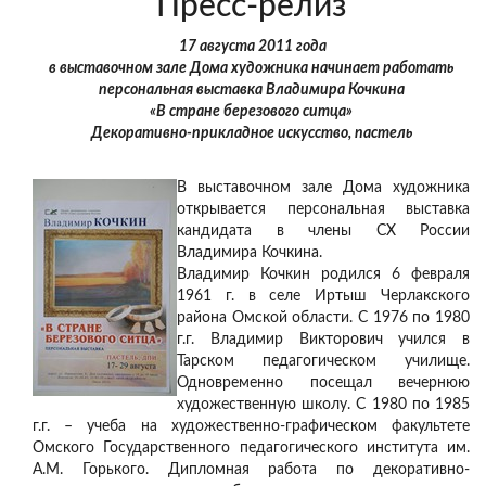
Пресс-релиз
17 августа 2011 года
в выставочном зале Дома художника начинает работать
персональная выставка Владимира Кочкина
«В стране березового ситца»
Декоративно-прикладное искусство, пастель
В выставочном зале Дома художника
открывается персональная выставка
кандидата в члены СХ России
Владимира Кочкина.
Владимир Кочкин родился 6 февраля
1961 г. в селе Иртыш Черлакского
района Омской области. С 1976 по 1980
г.г. Владимир Викторович учился в
Тарском педагогическом училище.
Одновременно посещал вечернюю
художественную школу. С 1980 по 1985
г.г. – учеба на художественно-графическом факультете
Омского Государственного педагогического института им.
А.М. Горького. Дипломная работа по декоративно-