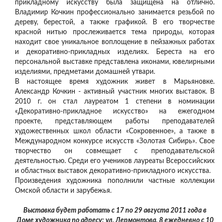
прикладному искусству была защищена на отлично.
Владимир Кочкин профессионально занимается резьбой по
дереву, берестой, а также графикой. В его творчестве
красной нитью прослеживается тема природы, которая
находит свое уникальное воплощение в пейзажных работах
и декоративно-прикладных изделиях. Береста на его
персональной выставке представлена иконами, ювелирными
изделиями, предметами домашней утвари.
В настоящее время художник живет в Марьяновке.
Александр Кочкин - активный участник многих выставок. В
2010 г. он стал лауреатом 1 степени в номинации
«Декоративно-прикладное искусство» на ежегодном
проекте, представляющем работы преподавателей
художественных школ области «Сокровенное», а также в
Международном конкурсе искусств «Золотая Сибирь». Свое
творчество он совмещает с преподавательской
деятельностью. Среди его учеников лауреаты Всероссийских
и областных выставок декоративно-прикладного искусства.
Произведения художника пополнили частные коллекции
Омской области и зарубежья.
Выставка будет работать с 17 по 29 августа 2011 года в
Доме художника по адресу: ул. Лермонтова, 8 ежедневно с 10