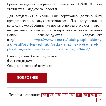
Время заседания творческой секции по ГРАФИКЕ пока
уточняется. Следите за новостями.
Для вступления в члены СХР портфолио должно быть
представлено в двух экземплярах. Для вступления в
кандидатское объединение достаточно одного экземпляра и
не требуется творческая характеристика от искусствоведа.
Папки рекомендуются следующего
вида:
https://www.komus.ru/
katalog/papki-i-sistemy-
arkhivatsii/papki-na-
rezinkakh/papka-na-rezinkakh-
attache-a4-
plastikovaya-
chernaya-0-7-mm-do-200-listov-
/p/34481/
Папки должны быть подписаны:
ФИО кандидата
Секция, по которой вступает.
ПОДРОБНЕЕ
Перейти к странице:
28
29
30
31
32
33
34
35
36
37